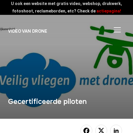
U ook een website met gratis video, webshop, drukwerk,
fotoshoot, reclameborden, etc? Check de
actiepagina!
TOGGLE
VIDEO VAN DRONE
Gecertificeerde piloten