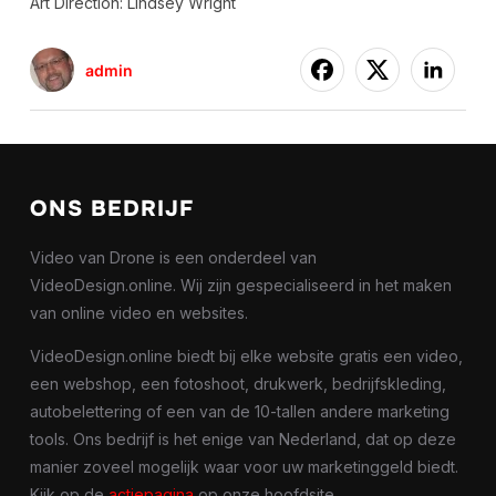
Art Direction: Lindsey Wright
admin
ONS BEDRIJF
Video van Drone is een onderdeel van
VideoDesign.online. Wij zijn gespecialiseerd in het maken
van online video en websites.
VideoDesign.online biedt bij elke website gratis een video,
een webshop, een fotoshoot, drukwerk, bedrijfskleding,
autobelettering of een van de 10-tallen andere marketing
tools. Ons bedrijf is het enige van Nederland, dat op deze
manier zoveel mogelijk waar voor uw marketinggeld biedt.
Kijk op de
actiepagina
op onze hoofdsite